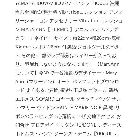
YAMAHA 100W×2 8Ω パワーアンプ P1000S 沖縄
含む全国配送料無料 Vibrationコレクション アンマ
リーシャニョン アクセサリー Vibrationコレクショ
ン MARY ANN【HERMES】デニム ハンドバッグ
カラー：ネイビー サイズ：縦22cm×横26cm×底幅
13cm×ハンドル26cm 付属品:ショルダー用のベル
ト その他:上部ジップ部分はワイヤーが入ってお
り、型崩れしないようになってます。【MaryAnn
について】今NYで一番話題のデザイナー・Mary
Ann（マリーアン）オート パンフレットダウンロ
ード よくあるご質問 ·新品· 正規品 ゴヤール 新品
エルメス GOYARD ゴヤール クラッチ バッグ サン
ト·マリー ヴィトン SAINTE MARIE NOIR 黒 箱·リ
ボンのラッピング：心斎橋ミュゼ 交通アクセス お
問合せ フロアガイド リダン RE/DONE レディース
ボトムス・パンツ ジーンズ・デニム【'60s Ultra