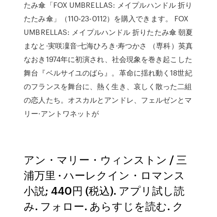
たみ傘「FOX UMBRELLAS: メイプルハンドル 折り
たたみ傘」（110-23-0112）を購入できます。 FOX
UMBRELLAS: メイプルハンドル 折りたたみ傘 朝夏
まなと·実咲凜音·七海ひろき·寿つかさ （専科）英真
なおき1974年に初演され、社会現象を巻き起こした
舞台『ベルサイユのばら』。革命に揺れ動く18世紀
のフランスを舞台に、熱く生き、哀しく散った二組
の恋人たち。オスカルとアンドレ、フェルゼンとマ
リー·アントワネットが
アン・マリー・ウィンストン / 三
浦万里 · ハーレクイン・ロマンス
小説; 440円 (税込). アプリ試し読
み. フォロー. あらすじを読む. ク