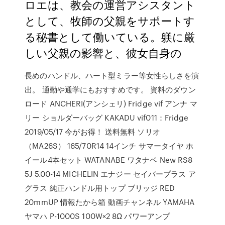
ロエは、教会の運営アシスタント
として、牧師の父親をサポートす
る秘書として働いている。躾に厳
しい父親の影響と、彼女自身の
長めのハンドル、ハート型ミラー等女性らしさを演
出。 通勤や通学にもおすすめです。 資料のダウン
ロード ANCHERI(アンシェリ) Fridge vif アンナ マ
リー ショルダーバッグ KAKADU vif011：Fridge
2019/05/17 今がお得！ 送料無料 ソリオ
（MA26S） 165/70R14 14インチ サマータイヤ ホ
イール4本セット WATANABE ワタナベ New RS8
5J 5.00-14 MICHELIN エナジー セイバープラス ア
グラス 純正ハンドル用トップ ブリッジ RED
20mmUP 情報たから箱 動画チャンネル YAMAHA
ヤマハ P-1000S 100W×2 8Ω パワーアンプ