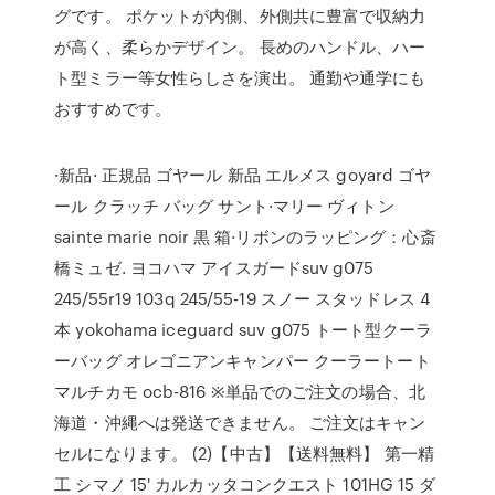
グです。 ポケットが内側、外側共に豊富で収納力
が高く、柔らかデザイン。 長めのハンドル、ハー
ト型ミラー等女性らしさを演出。 通勤や通学にも
おすすめです。
·新品· 正規品 ゴヤール 新品 エルメス goyard ゴヤ
ール クラッチ バッグ サント·マリー ヴィトン
sainte marie noir 黒 箱·リボンのラッピング：心斎
橋ミュゼ. ヨコハマ アイスガードsuv g075
245/55r19 103q 245/55-19 スノー スタッドレス 4
本 yokohama iceguard suv g075 トート型クーラ
ーバッグ オレゴニアンキャンパー クーラートート
マルチカモ ocb-816 ※単品でのご注文の場合、北
海道・沖縄へは発送できません。 ご注文はキャン
セルになります。 (2)【中古】【送料無料】 第一精
工 シマノ 15' カルカッタコンクエスト 101HG 15 ダ