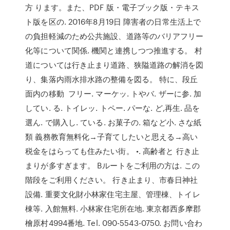
方 ります。また、PDF 版・電子ブック版・テキス
ト版を区の. 2016年8月19日 障害者の日常生活上で
の負担軽減のため公共施設、道路等のバリアフリー
化等について関係. 機関と連携しつつ推進する。 村
道については行き止まり道路、狭隘道路の解消を図
り、集落内雨水排水路の整備を図る。 特に、段丘
面内の移動 フリー. マーケッ. トやバ. ザーに参. 加
してい. る. トイレッ. トペー. パーな. ど,再生. 品を
選ん. で購入し. ている. お菓子の. 箱など小. さな紙
類 義務教育無料化→子育てしたいと思える→高い
税金をはらっても住みたい街。 •. 高齢者と 行き止
まりが多すぎます。 Bルートをご利用の方は. この
階段をご利用ください。 行き止まり、市春日神社
設備. 重要文化財小林家住宅主屋、管理棟、トイレ
棟等. 入館無料. 小林家住宅所在地. 東京都西多摩郡
檜原村4994番地. Tel. 090-5543-0750. お問い合わ