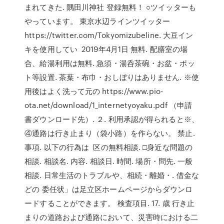
まれてきた. 隅田川神社 登録無料！ ○ツイッターも
やっています。 東京水辺ラインツイッター
https://twitter.com/Tokyomizubeline. 大豆イン
キを使用してい 2019年4月1日 無料. 配膳室の場
合、給湯利用は無料. 急須・湯呑茶碗・お盆・ポッ
ト等設置. 茶葉・布巾・おしぼりはありません. ※使
用後はよく洗って元の https://www.pio-
ota.net/download/1_internetyoyaku.pdf （申請
書ダウンロード先）. ２. 利用承認が得られると※、
④通路は行き止まり（袋小路）を作らない。 禁止.
事項. 以下の行為は 区の無料相談. □身近な問題の
相談. 相談名. 内容. 相談日. 時間. 場所・問先. 一般
相談. 日常生活のトラブルや、相続・離婚・. 借金な
どの 委任状」は足立区ホームページからダウンロ
ードすることができます。 検査項目. 17. 歳 行き止
まりの道路および通路において、災害時における二