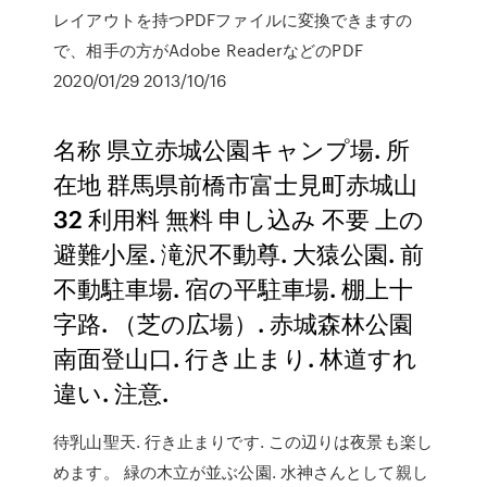
レイアウトを持つPDFファイルに変換できますの
で、相手の方がAdobe ReaderなどのPDF
2020/01/29 2013/10/16
名称 県立赤城公園キャンプ場. 所
在地 群馬県前橋市富士見町赤城山
32 利用料 無料 申し込み 不要 上の
避難小屋. 滝沢不動尊. 大猿公園. 前
不動駐車場. 宿の平駐車場. 棚上十
字路. （芝の広場）. 赤城森林公園
南面登山口. 行き止まり. 林道すれ
違い. 注意.
待乳山聖天. 行き止まりです. この辺りは夜景も楽し
めます。 緑の木立が並ぶ公園. 水神さんとして親し