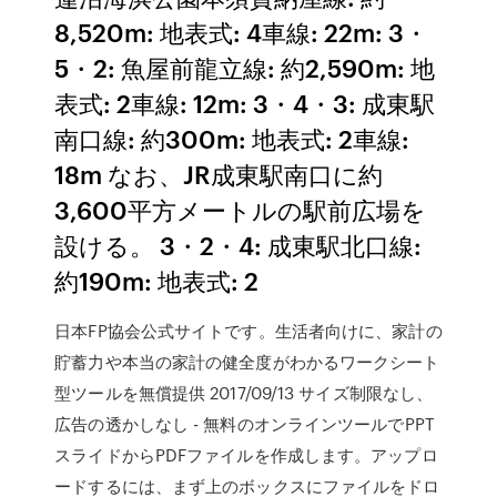
8,520m: 地表式: 4車線: 22m: 3・
5・2: 魚屋前龍立線: 約2,590m: 地
表式: 2車線: 12m: 3・4・3: 成東駅
南口線: 約300m: 地表式: 2車線:
18m なお、JR成東駅南口に約
3,600平方メートルの駅前広場を
設ける。 3・2・4: 成東駅北口線:
約190m: 地表式: 2
日本FP協会公式サイトです。生活者向けに、家計の
貯蓄力や本当の家計の健全度がわかるワークシート
型ツールを無償提供 2017/09/13 サイズ制限なし、
広告の透かしなし - 無料のオンラインツールでPPT
スライドからPDFファイルを作成します。アップロ
ードするには、まず上のボックスにファイルをドロ