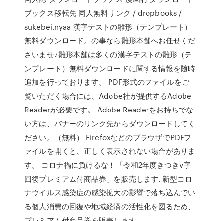
ブックス移転先 同人無料リンク / dropbooks /
sukebei.nyaa 漢字テストの雛形（テンプレート）
無料ダウンロード。の事なら雛形本舗へお任せくだ
さいませ♪雛形本舗は多くの漢字テストの雛形（テ
ンプレート）無料ダウンロードに関する情報を随時
追加を行っております。 PDF形式のファイルをご
覧いただく場合には、Adobe社が提供するAdobe
Readerが必要です。 Adobe Readerをお持ちでな
い方は、バナーのリンク先からダウンロードしてく
ださい。（無料） FirefoxなどのブラウザでPDFフ
ァイルを開くと、正しく表示されない場合がありま
す。 コロナ禍に負けるな！「令和2年度きつきv字
回復プレミアム付商品券」を販売します. 新型コロ
ナウイルス感染症の感染拡大の影響で落ち込んでい
る個人消費の回復や地域経済の活性化を図るため、
プレミアム付商品券を販売します。