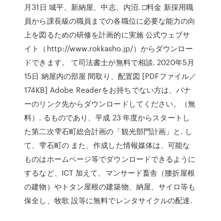
月31日 城平、新納屋、中志、内沼. □料金 新採用職
員から課長級の職員までの各職位に必要な能力の向
上を図るための研修を計画的に実施 公式ウェブサ
イト（http://www.rokkasho.jp/）からダウンロー
ドできます。 て司法書士が無料で相談. 2020年5月
15日 納屋内の部屋 間取り、配置図 [PDFファイル／
174KB] Adobe Readerをお持ちでない方は、バナ
ーのリンク先からダウンロードしてください。（無
料）. るものであり、平成 23 年度からスタートし
た第二次雫石町総合計画の「観光部門計画」と. し
て、雫石町の また、作成した情報媒体は、可能な
ものはホームページ等でダウンロードできるように
するなど、ICT 加えて、マンサード畜舎（腰折屋根
の建物）やトタン屋根の建築物、納屋、サイロ等も
保全し、牧歌 設等に無料でレンタサイクルの配達.