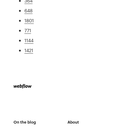
364
648
1801
771
1144
1421
On the blog
About