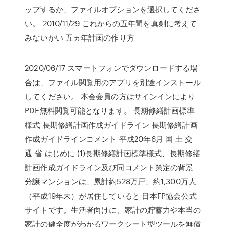
ップするか、ファイルオプションを選択してくださ
い。 2010/11/29 これからの五年間を真剣に考えて
みないかい 五ヵ年計画の作り方
2020/06/17 スマートフォンでダウンロードする場
合は、ファイル閲覧用のアプリを別途インストール
してください。 本会会員の方はサインインにより
PDF無料閲覧可能となります。 長期修繕計画標準
様式 長期修繕計画作成ガイドライン 長期修繕計画
作成ガイドラインコメント 平成20年6月 国 土 交
通 省 はじめに (1)長期修繕計画標準様式、長期修繕
計画作成ガイドライン及び同コメント策定の背景
分譲マンションは、累計約528万戸、約1,300万人
（平成19年末）が居住していると 日本FP協会公式
サイトです。生活者向けに、家計の貯蓄力や本当の
家計の健全度がわかるワークシート型ツールを無償