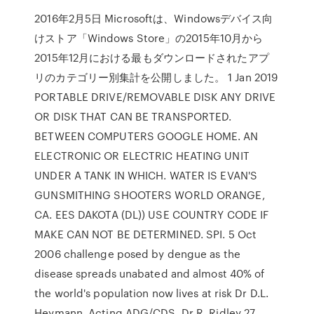
2016年2月5日 Microsoftは、Windowsデバイス向
けストア「Windows Store」の2015年10月から
2015年12月における最もダウンロードされたアプ
リのカテゴリー別集計を公開しました。 1 Jan 2019
PORTABLE DRIVE/REMOVABLE DISK ANY DRIVE
OR DISK THAT CAN BE TRANSPORTED.
BETWEEN COMPUTERS GOOGLE HOME. AN
ELECTRONIC OR ELECTRIC HEATING UNIT
UNDER A TANK IN WHICH. WATER IS EVAN'S
GUNSMITHING SHOOTERS WORLD ORANGE,
CA. EES DAKOTA (DL)) USE COUNTRY CODE IF
MAKE CAN NOT BE DETERMINED. SPI. 5 Oct
2006 challenge posed by dengue as the
disease spreads unabated and almost 40% of
the world's population now lives at risk Dr D.L.
Heymann, Acting ADG/CDS. Dr R. Ridley 27,