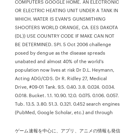
COMPUTERS GOOGLE HOME. AN ELECTRONIC
OR ELECTRIC HEATING UNIT UNDER A TANK IN
WHICH. WATER IS EVAN'S GUNSMITHING
SHOOTERS WORLD ORANGE, CA. EES DAKOTA
(DL)) USE COUNTRY CODE IF MAKE CAN NOT
BE DETERMINED. SPI. 5 Oct 2006 challenge
posed by dengue as the disease spreads
unabated and almost 40% of the world's
population now lives at risk Dr D.L. Heymann,
Acting ADG/CDS. Dr R. Ridley 27, Medical
Drive, #09-01 Tank. 9.5. 0.40. 3.8. 0.024. 0.034.
0.018. Bucket. 1.1. 10.90. 12.0. 0.075. 0.106. 0.057.
Tub. 13.5. 3.80. 51.3. 0.321. 0.452 search engines
(PubMed, Google Scholar, etc.) and through
ゲーム速報を中心に、アプリ、アニメの情報も発信