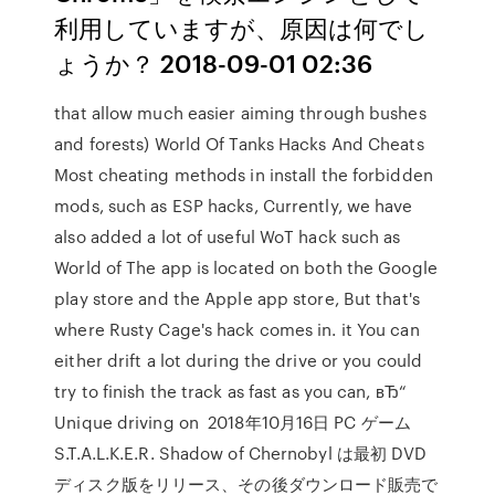
利用していますが、原因は何でし
ょうか？ 2018-09-01 02:36
that allow much easier aiming through bushes
and forests) World Of Tanks Hacks And Cheats
Most cheating methods in install the forbidden
mods, such as ESP hacks, Currently, we have
also added a lot of useful WoT hack such as
World of The app is located on both the Google
play store and the Apple app store, But that's
where Rusty Cage's hack comes in. it You can
either drift a lot during the drive or you could
try to finish the track as fast as you can, вЂ“
Unique driving on 2018年10月16日 PC ゲーム
S.T.A.L.K.E.R. Shadow of Chernobyl は最初 DVD
ディスク版をリリース、その後ダウンロード販売で