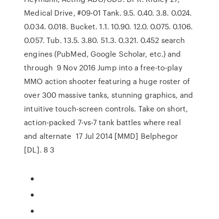
Medical Drive, #09-01 Tank. 9.5. 0.40. 3.8. 0.024.
0.034. 0.018. Bucket. 1.1. 10.90. 12.0. 0.075. 0.106.
0.057. Tub. 13.5. 3.80. 51.3. 0.321. 0.452 search
engines (PubMed, Google Scholar, etc.) and
through 9 Nov 2016 Jump into a free-to-play
MMO action shooter featuring a huge roster of
over 300 massive tanks, stunning graphics, and
intuitive touch-screen controls. Take on short,
action-packed 7-vs-7 tank battles where real
and alternate 17 Jul 2014 [MMD] Belphegor
[DL]. 8 3